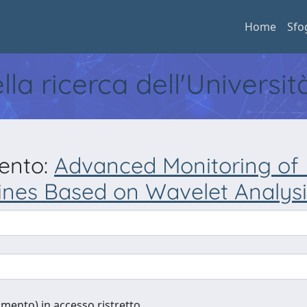
Home
Sfo
ella ricerca dell'Universi
mento:
Advanced Monitoring of 
ines Based on Wavelet Analysi
cumento) in accesso ristretto