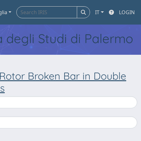
glia
IT
LOGIN
tà degli Studi di Palermo
Rotor Broken Bar in Double
s