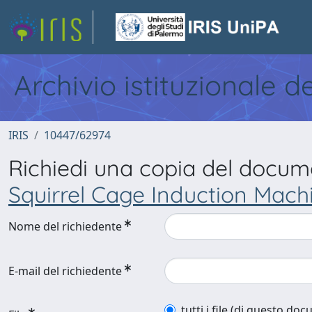
Archivio istituzionale d
IRIS
10447/62974
Richiedi una copia del docu
Squirrel Cage Induction Mach
Nome del richiedente
E-mail del richiedente
tutti i file (di questo do