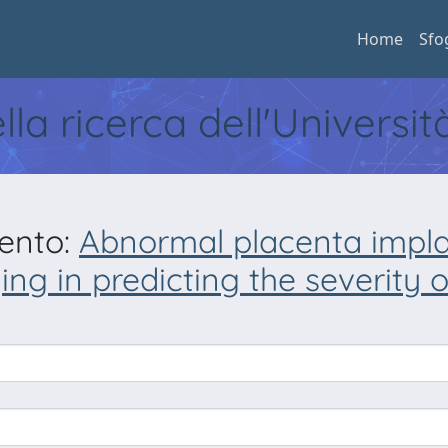
Home
Sfo
ella ricerca dell'Universi
mento:
Abnormal placenta impla
aging in predicting the severit