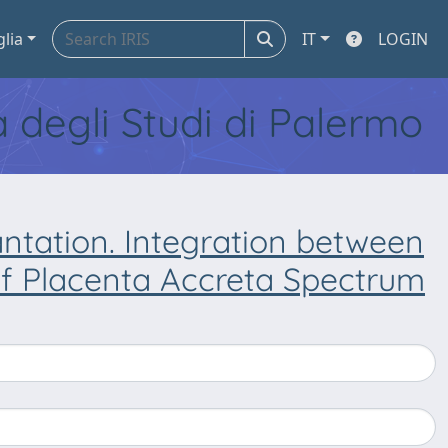
glia
IT
LOGIN
tà degli Studi di Palermo
ntation. Integration between
y of Placenta Accreta Spectrum