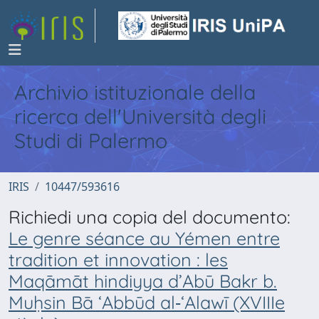
Archivio istituzionale della
ricerca dell'Università degli
Studi di Palermo
IRIS
10447/593616
Richiedi una copia del documento:
Le genre séance au Yémen entre
tradition et innovation : les
Maqāmāt hindiyya d’Abū Bakr b.
Muḥsin Bā ‘Abbūd al‑‘Alawī (XVIIIe