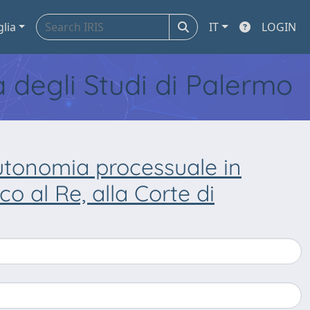
glia
IT
LOGIN
tà degli Studi di Palermo
l'autonomia processuale in
co al Re, alla Corte di