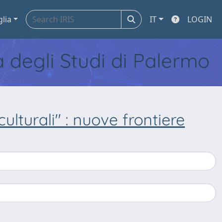
glia
IT
LOGIN
tà degli Studi di Palermo
ulturali" : nuove frontiere