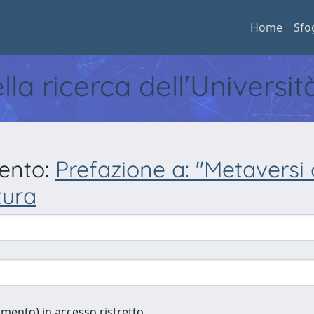
Home
Sfo
ella ricerca dell'Universi
mento:
Prefazione a: "Metaversi c
tura
cumento) in accesso ristretto