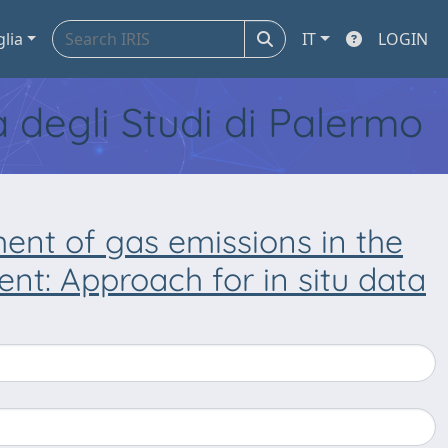
glia
IT
LOGIN
tà degli Studi di Palermo
nt of gas emissions in the
nt: Approach for in situ data