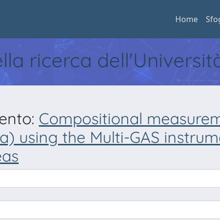
Home
Sfo
ella ricerca dell'Universi
mento:
Compositional measureme
) using the Multi-GAS instrume
eas