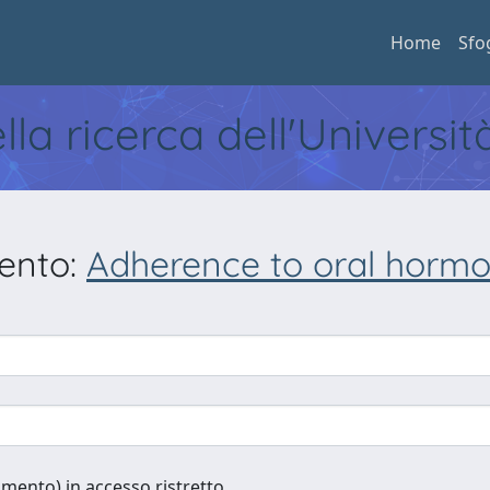
Home
Sfo
ella ricerca dell'Universi
mento:
Adherence to oral hormo
cumento) in accesso ristretto