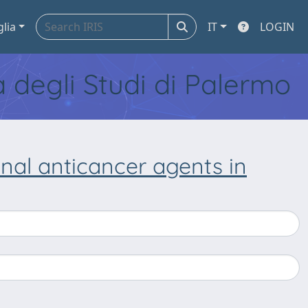
glia
IT
LOGIN
tà degli Studi di Palermo
nal anticancer agents in