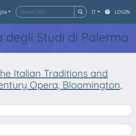
glia
IT
LOGIN
tà degli Studi di Palermo
e Italian Traditions and
Century Opera, Bloomington,