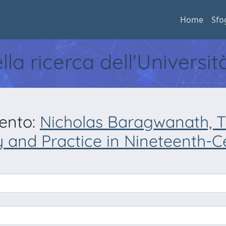
Home
Sfo
ella ricerca dell'Universi
mento:
Nicholas Baragwanath, Th
y and Practice in Nineteenth-