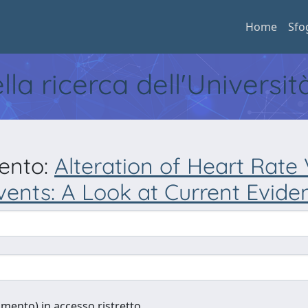
Home
Sfo
ella ricerca dell'Universi
mento:
Alteration of Heart Rate 
vents: A Look at Current Evide
cumento) in accesso ristretto