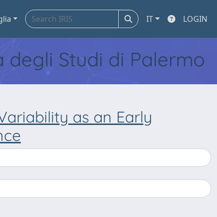
glia
IT
LOGIN
tà degli Studi di Palermo
Variability as an Early
nce