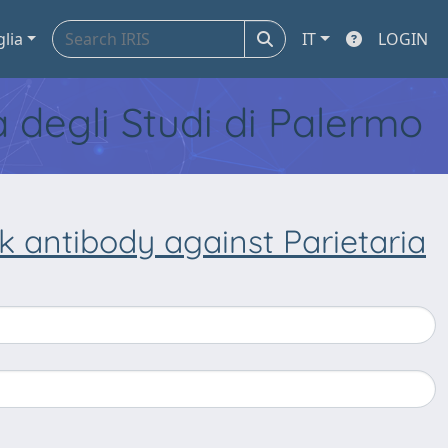
glia
IT
LOGIN
tà degli Studi di Palermo
k antibody against Parietaria