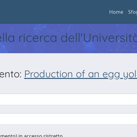
Home
Sfo
ella ricerca dell'Universi
mento:
Production of an egg yol
cumento) in accesso ristretto