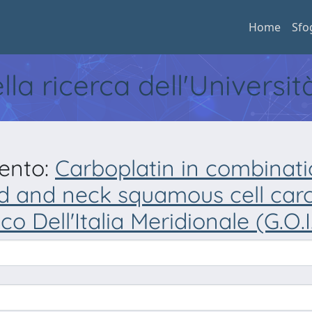
Home
Sfo
ella ricerca dell'Universi
mento:
Carboplatin in combinatio
d and neck squamous cell carc
 Dell'Italia Meridionale (G.O.I