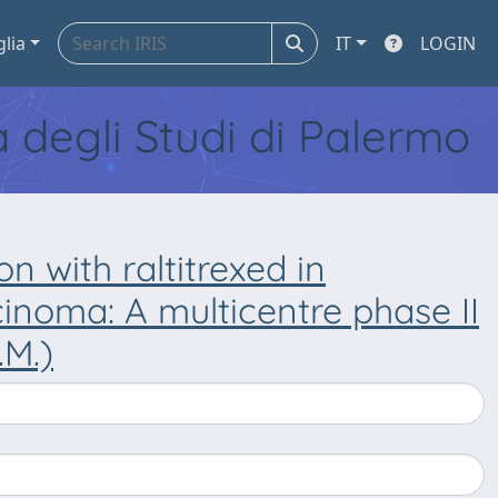
glia
IT
LOGIN
tà degli Studi di Palermo
n with raltitrexed in
inoma: A multicentre phase II
.M.)