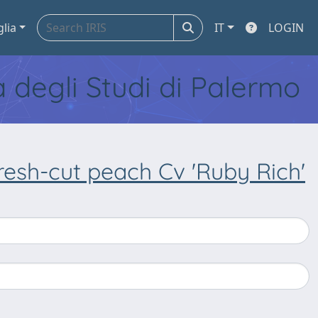
glia
IT
LOGIN
tà degli Studi di Palermo
 fresh-cut peach Cv 'Ruby Rich'