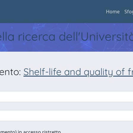
Home
Sfo
ella ricerca dell'Universi
mento:
Shelf-life and quality of
cumento) in accesso ristretto