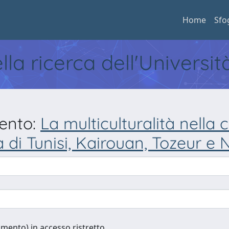
Home
Sfo
ella ricerca dell'Universi
mento:
La multiculturalità nella 
à di Tunisi, Kairouan, Tozeur e 
cumento) in accesso ristretto