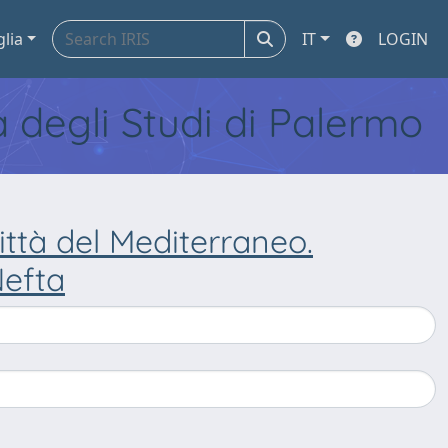
glia
IT
LOGIN
tà degli Studi di Palermo
città del Mediterraneo.
Nefta