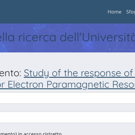
Home
Sfo
ella ricerca dell'Universi
mento:
Study of the response 
or Electron Paramagnetic Res
cumento) in accesso ristretto