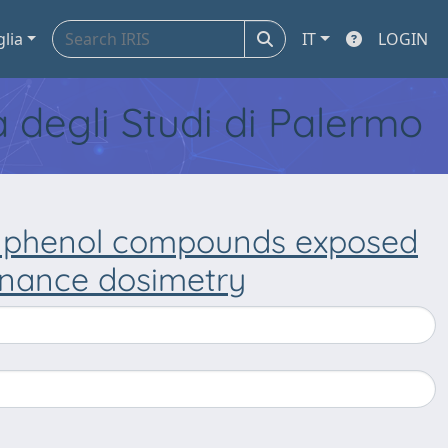
glia
IT
LOGIN
tà degli Studi di Palermo
of phenol compounds exposed
onance dosimetry