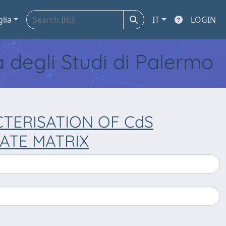
glia
IT
LOGIN
tà degli Studi di Palermo
TERISATION OF CdS
ATE MATRIX