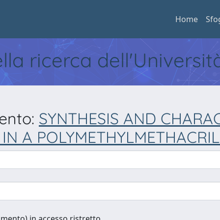
Home
Sfo
ella ricerca dell'Universi
mento:
SYNTHESIS AND CHARAC
IN A POLYMETHYLMETHACRIL
cumento) in accesso ristretto