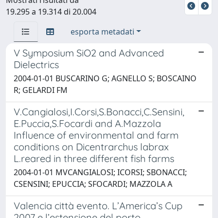
19.295 a 19.314 di 20.004
esporta metadati
V Symposium SiO2 and Advanced
Dielectrics
2004-01-01 BUSCARINO G; AGNELLO S; BOSCAINO
R; GELARDI FM
V.Cangialosi,I.Corsi,S.Bonacci,C.Sensini,
E.Puccia,S.Focardi and A.Mazzola
Influence of environmental and farm
conditions on Dicentrarchus labrax
L.reared in three different fish farms
2004-01-01 MVCANGIALOSI; ICORSI; SBONACCI;
CSENSINI; EPUCCIA; SFOCARDI; MAZZOLA A
Valencia città evento. L’America’s Cup
2007 e l’estensione del porto