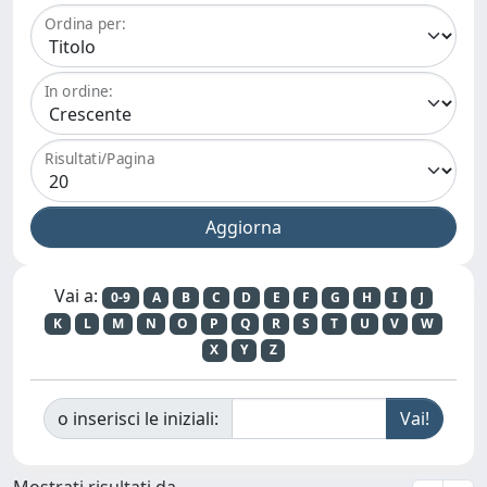
Ordina per:
In ordine:
Risultati/Pagina
Vai a:
0-9
A
B
C
D
E
F
G
H
I
J
K
L
M
N
O
P
Q
R
S
T
U
V
W
X
Y
Z
o inserisci le iniziali:
Mostrati risultati da