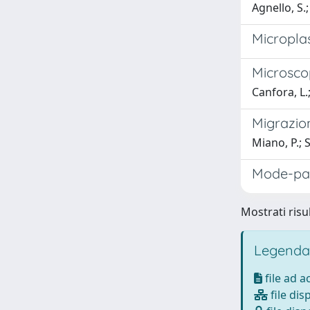
Agnello, S.;
Microplas
Microscop
Canfora, L.;
Migrazio
Miano, P.; 
Mode-par
Mostrati risu
Legenda
file ad 
file dis