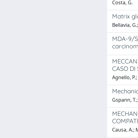
Costa, G.
Matrix gl
Bellavia, G.
MDA-9/Sy
carcino
MECCANI
CASO DI
Agnello, P.;
Mechanic
Gspann, T.;
MECHANI
COMPATI
Causa, A.; M