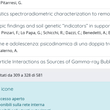
 Pitarresi, G.
tics spectroradiometric characterization to remo
ic findings and soil genetic “indicators” in suppo
 Pinzari, F.; Lo Papa, G.; Schicchi, R.; Dazzi, C.; Benedetti, A.;
ne e adolescenza: psicodinamica di una doppia tr
Salerno, A.
ticle Interactions as Sources of Gamma-ray Bubb
ltati da 309 a 328 di 581
 icone
accesso aperto
ponibili sulla rete interna