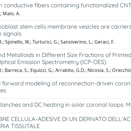
 conductive fibers containing functionalized CNT
; Maio, A.
oblast stem cells membrane vesicles are carriers
 signals
R.; Spinello, W.; Turturici, G.; Sansiverino, L.; Geraci, F.
d Metalloids in Different Size Fractions of Printe
ptical Emission Spectrometry (ICP-OES)
; Barreca, S.; Equizzi, G.; Arrabito, G.D.; Nicosia, S.; Orecchio
forward modeling of reconnection-driven coron
es
anches and DC heating in solar coronal loops: M
BRE CELLULA-ADESIVE DI UN DERIVATO DELL’AC
RIA TISSUTALE