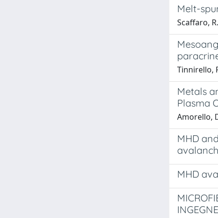
Melt-spun
Scaffaro, R.
Mesoangi
paracrine
Tinnirello, 
Metals an
Plasma O
Amorello, D.
MHD and 
avalanch
MHD aval
MICROFI
INGEGNE