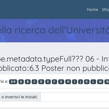
Home
Sfo
ella ricerca dell'Universi
pe.metadata.typeFull??? 06 - 
blicato::6.3 Poster non pubbli
ai a:
0-9
A
B
C
D
E
F
G
H
I
J
K
L
M
N
o inserisci le iniziali: