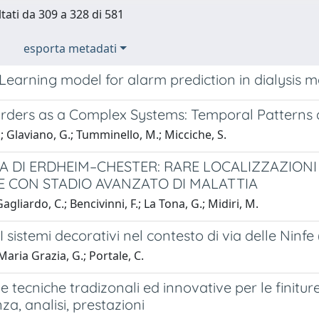
ltati da 309 a 328 di 581
esporta metadati
Learning model for alarm prediction in dialysis 
rders as a Complex Systems: Temporal Patterns a
; Glaviano, G.; Tumminello, M.; Micciche, S.
A DI ERDHEIM–CHESTER: RARE LOCALIZZAZIONI
E CON STADIO AVANZATO DI MALATTIA
Gagliardo, C.; Bencivinni, F.; La Tona, G.; Midiri, M.
I sistemi decorativi nel contesto di via delle Ninfe
 Maria Grazia, G.; Portale, C.
 e tecniche tradizonali ed innovative per le finitur
a, analisi, prestazioni