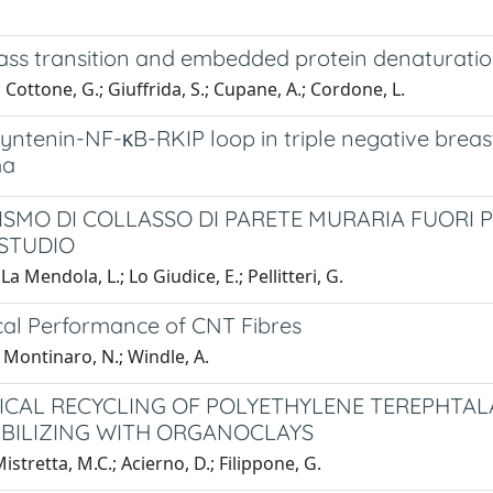
ass transition and embedded protein denaturation:
; Cottone, G.; Giuffrida, S.; Cupane, A.; Cordone, L.
ntenin-NF-κB-RKIP loop in triple negative breas
ma
SMO DI COLLASSO DI PARETE MURARIA FUORI P
 STUDIO
 La Mendola, L.; Lo Giudice, E.; Pellitteri, G.
al Performance of CNT Fibres
 Montinaro, N.; Windle, A.
CAL RECYCLING OF POLYETHYLENE TEREPHTALA
BILIZING WITH ORGANOCLAYS
istretta, M.C.; Acierno, D.; Filippone, G.