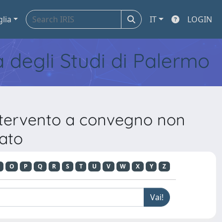
glia
IT
LOGIN
tà degli Studi di Palermo
Intervento a convegno non
cato
O
P
Q
R
S
T
U
V
W
X
Y
Z