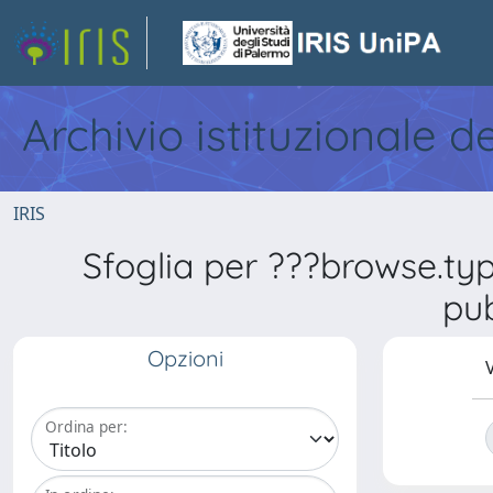
Archivio istituzionale d
IRIS
Sfoglia per ???browse.ty
pub
Opzioni
V
Ordina per: