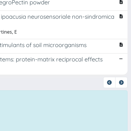
ntegroPectin powder
n ipoacusia neurosensoriale non-sindromica
rtines, E
stimulants of soil microorganisms
ms: protein-matrix reciprocal effects