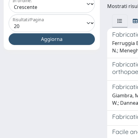
In ordine:
Mostrati risu
Risultati/Pagina
Fabricat
Ferruggia Bo
N.; Meneghi
Fabricati
orthopae
Fabricat
Giambra, M.A
W.; Danneau,
Fabricati
Facile an