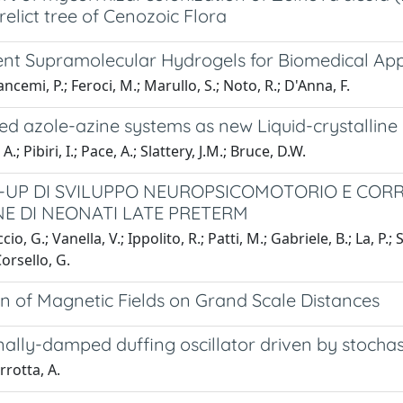
elict tree of Cenozoic Flora
ent Supramolecular Hydrogels for Biomedical App
ancemi, P.; Feroci, M.; Marullo, S.; Noto, R.; D'Anna, F.
ed azole-azine systems as new Liquid-crystalline 
.; Pibiri, I.; Pace, A.; Slattery, J.M.; Bruce, D.W.
UP DI SVILUPPO NEUROPSICOMOTORIO E CORRE
E DI NEONATI LATE PRETERM
ccio, G.; Vanella, V.; Ippolito, R.; Patti, M.; Gabriele, B.; La, P.;
Corsello, G.
n of Magnetic Fields on Grand Scale Distances
nally-damped duffing oscillator driven by stochas
irrotta, A.