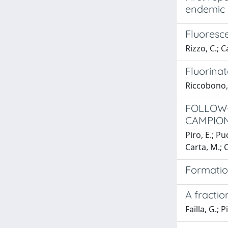
endemic r
Fluoresc
Rizzo, C.; C
Fluorinat
Riccobono, A
FOLLOW-
CAMPION
Piro, E.; Pu
Carta, M.; 
Formatio
A fractio
Failla, G.; P