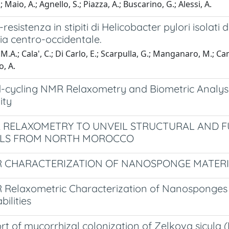
; Maio, A.; Agnello, S.; Piazza, A.; Buscarino, G.; Alessi, A.
esistenza in stipiti di Helicobacter pylori isolati 
ilia centro-occidentale.
M.A.; Cala', C.; Di Carlo, E.; Scarpulla, G.; Manganaro, M.; Cam
, A.
ld-cycling NMR Relaxometry and Biometric Analyse
ity
 RELAXOMETRY TO UNVEIL STRUCTURAL AND F
ALS FROM NORTH MOROCCO
 CHARACTERIZATION OF NANOSPONGE MATERI
Relaxometric Characterization of Nanosponges fo
bilities
ort of mycorrhizal colonization of Zelkova sicula 