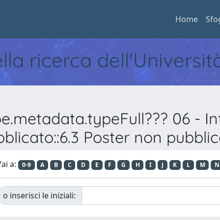
Home
Sfo
ella ricerca dell'Universi
pe.metadata.typeFull??? 06 - 
blicato::6.3 Poster non pubbli
ai a:
0-9
A
B
C
D
E
F
G
H
I
J
K
L
M
N
o inserisci le iniziali: