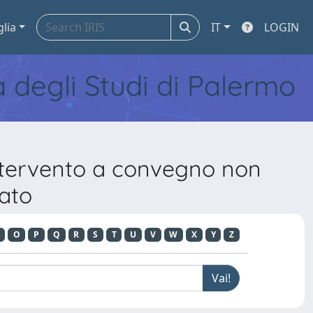
glia
IT
LOGIN
tà degli Studi di Palermo
Intervento a convegno non
cato
O
P
Q
R
S
T
U
V
W
X
Y
Z