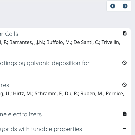
r Cells
.; Barrantes, J.J.N.; Buffolo, M.; De Santi, C.; Trivellin,
atings by galvanic deposition for
ures
Bog, U.; Hirtz, M.; Schramm, F.; Du, R.; Ruben, M.; Pernice,
ne electrolizers
ybrids with tunable properties