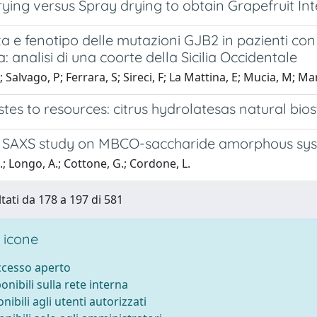
rying versus Spray drying to obtain Grapefruit I
a e fenotipo delle mutazioni GJB2 in pazienti co
: analisi di una coorte della Sicilia Occidentale
; Salvago, P; Ferrara, S; Sireci, F; La Mattina, E; Mucia, M; Ma
es to resources: citrus hydrolatesas natural bio
 SAXS study on MBCO-saccharide amorphous syste
S.; Longo, A.; Cottone, G.; Cordone, L.
ltati da 178 a 197 di 581
 icone
accesso aperto
ponibili sulla rete interna
onibili agli utenti autorizzati