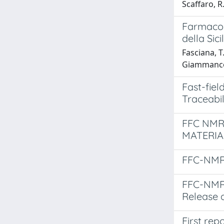
Scaffaro, R.
Farmaco-r
della Sic
Fasciana, T.
Giammanco
Fast-fie
Traceabil
FFC NMR
MATERI
FFC-NMR
FFC-NMR 
Release a
First rep