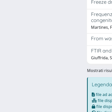
Freeze d
Frequenz
congenita
Martines, F
From wast
FTIR and
Giuffrida, 
Mostrati risu
Legenda
file ad 
file dis
file disp