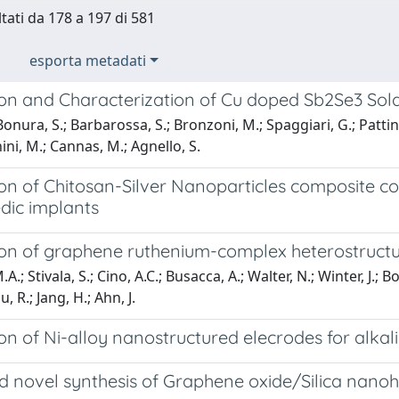
ltati da 178 a 197 di 581
esporta metadati
ion and Characterization of Cu doped Sb2Se3 Sola
nura, S.; Barbarossa, S.; Bronzoni, M.; Spaggiari, G.; Pattini, F
ni, M.; Cannas, M.; Agnello, S.
on of Chitosan-Silver Nanoparticles composite co
dic implants
ion of graphene ruthenium-complex heterostruct
.; Stivala, S.; Cino, A.C.; Busacca, A.; Walter, N.; Winter, J.; 
 R.; Jang, H.; Ahn, J.
on of Ni-alloy nanostructured elecrodes for alkali
d novel synthesis of Graphene oxide/Silica nanoh