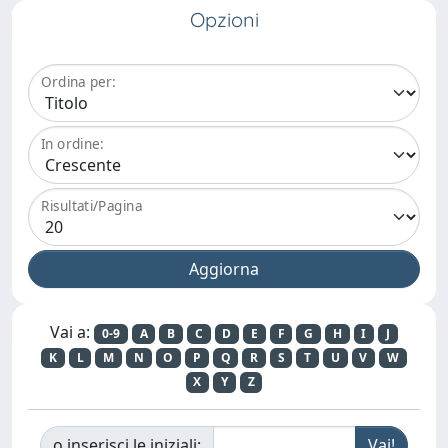
Opzioni
Ordina per:
In ordine:
Risultati/Pagina
Vai a:
0-9
A
B
C
D
E
F
G
H
I
J
K
L
M
N
O
P
Q
R
S
T
U
V
W
X
Y
Z
o inserisci le iniziali: