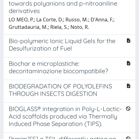
towards polyanions and p-nitroaniline
derivatives
LO MEO, P.; La Corte, D.; Russo, M.; D'Anna, F.;
Gruttadauria, M.; Riela, S.; Noto, R.
Bio-polymeric Ionic Liquid Gels for the
Desulfurization of Fuel
Biochar e microplastiche:
decontaminazione biocompatibile?
BIODEGRADATION OF POLYOLEFINS
THROUGH INSECTS DIGESTION
BIOGLASS® integration in Poly-L-Lactic-
Acid scaffolds produced via Thermally
Induced Phase Separation (TIPS).
[bmim][F] a TSIL differently acting on