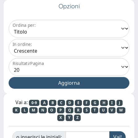
Opzioni
Ordina per:
In ordine:
Risultati/Pagina
Vai a:
0-9
A
B
C
D
E
F
G
H
I
J
K
L
M
N
O
P
Q
R
S
T
U
V
W
X
Y
Z
o inserisci le iniziali: