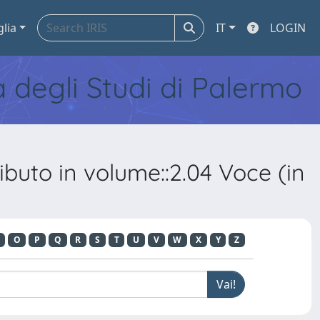
glia
IT
LOGIN
tà degli Studi di Palermo
buto in volume::2.04 Voce (in
O
P
Q
R
S
T
U
V
W
X
Y
Z