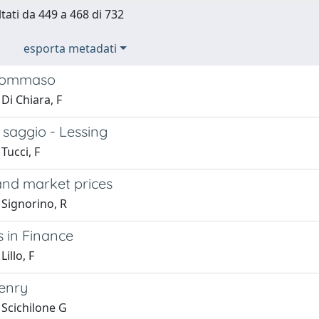
ltati da 449 a 468 di 732
esporta metadati
 Tommaso
Di Chiara, F
 saggio - Lessing
Tucci, F
and market prices
 Signorino, R
 in Finance
illo, F
Henry
 Scichilone G