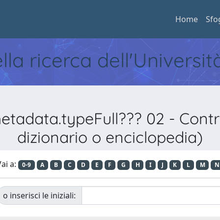
Home
Sfo
ella ricerca dell'Universi
etadata.typeFull??? 02 - Contri
dizionario o enciclopedia)
ai a:
0-9
A
B
C
D
E
F
G
H
I
J
K
L
M
N
o inserisci le iniziali: