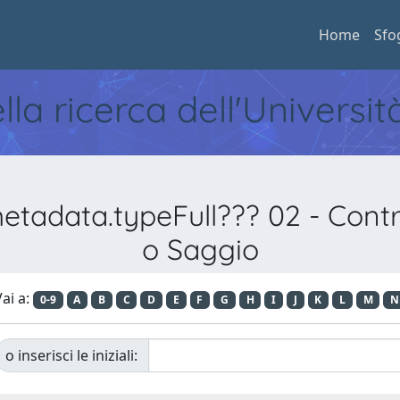
Home
Sfo
ella ricerca dell'Universi
etadata.typeFull??? 02 - Contri
o Saggio
ai a:
0-9
A
B
C
D
E
F
G
H
I
J
K
L
M
N
o inserisci le iniziali: