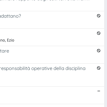
 adattano?
no, Ezio
itare
e responsabilità operative della disciplina