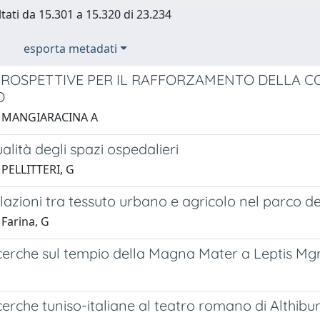
ltati da 15.301 a 15.320 di 23.234
esporta metadati
ROSPETTIVE PER IL RAFFORZAMENTO DELLA CO
O
1 MANGIARACINA A
lità degli spazi ospedalieri
 PELLITTERI, G
azioni tra tessuto urbano e agricolo nel parco del
 Farina, G
cerche sul tempio della Magna Mater a Leptis Mg
erche tuniso-italiane al teatro romano di Althibu