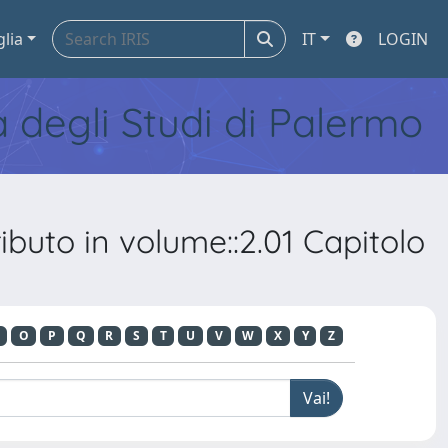
glia
IT
LOGIN
tà degli Studi di Palermo
buto in volume::2.01 Capitolo
O
P
Q
R
S
T
U
V
W
X
Y
Z