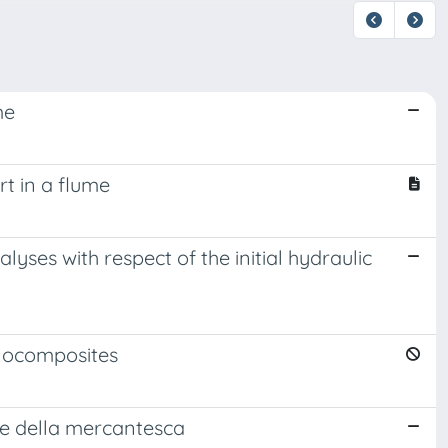
me
t in a flume
lyses with respect of the initial hydraulic
nocomposites
one della mercantesca