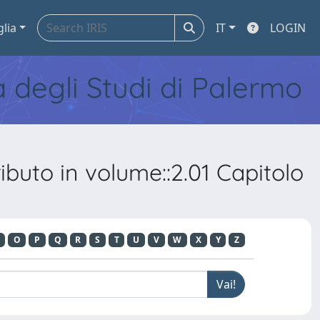
glia
IT
LOGIN
tà degli Studi di Palermo
buto in volume::2.01 Capitolo
O
P
Q
R
S
T
U
V
W
X
Y
Z