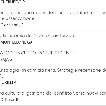
 CHERUBINI, P
ia ippocratica: considerazioni sul valore del num
a e osservazione.
Giorgianni, F
 fisionomia dell'esecuzione forzata
1 MONTELEONE GA
TATORE INCERTO. POESIE RECENTI"
 SAJA G
tologia» in camicia nera. Strategie recensorie del
0)
 IURILLI A
 cultura di gestione del conflitto verso nuovi serv
 Di Rosa, R