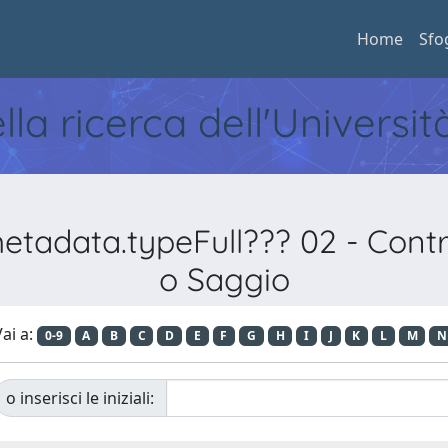
Home
Sfo
ella ricerca dell'Universi
etadata.typeFull??? 02 - Contri
o Saggio
ai a:
0-9
A
B
C
D
E
F
G
H
I
J
K
L
M
N
o inserisci le iniziali: