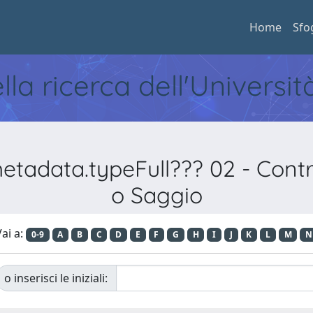
Home
Sfo
ella ricerca dell'Universi
etadata.typeFull??? 02 - Contri
o Saggio
ai a:
0-9
A
B
C
D
E
F
G
H
I
J
K
L
M
N
o inserisci le iniziali: