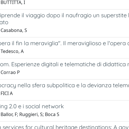
 BUTTITTA, I
riprende il viaggio dopo il naufragio un superstite 
zato
 Casabona, S
pera il fin la meraviglia". Il meraviglioso e l'opera
 Tedesco, A
om. Esperienze digitali e telematiche di didattica m
 Corrao P
racy nella sfera subpolitica e la devianza telem
FICI A
ing 2.0 e i social network
Ballor, F; Ruggieri, S; Boca S
 services for cultural heritage destinations: A 