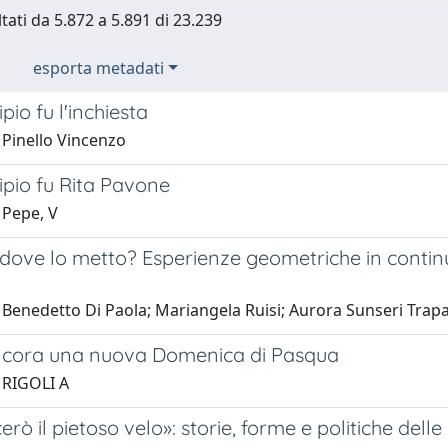
ltati da 5.872 a 5.891 di 23.239
esporta metadati
ipio fu l'inchiesta
 Pinello Vincenzo
cipio fu Rita Pavone
 Pepe, V
dove lo metto? Esperienze geometriche in continui
 Benedetto Di Paola; Mariangela Ruisi; Aurora Sunseri Trap
ncora una nuova Domenica di Pasqua
 RIGOLI A
cerò il pietoso velo»: storie, forme e politiche dell