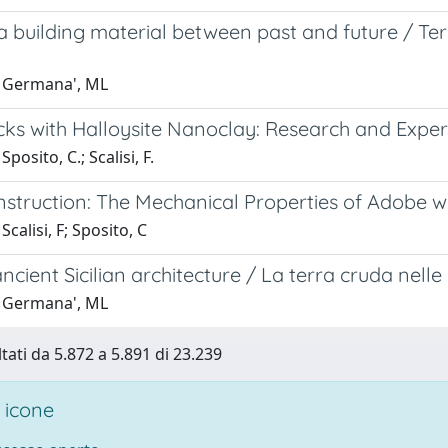
a building material between past and future / Ter
 Germana', ML
cks with Halloysite Nanoclay: Research and Experi
posito, C.; Scalisi, F.
struction: The Mechanical Properties of Adobe wi
calisi, F; Sposito, C
ancient Sicilian architecture / La terra cruda nelle 
 Germana', ML
ltati da 5.872 a 5.891 di 23.239
 icone