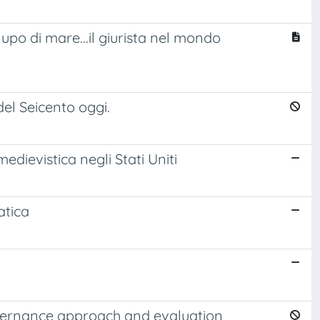
lupo di mare...il giurista nel mondo
 del Seicento oggi.
edievistica negli Stati Uniti
atica
governance approach and evaluation