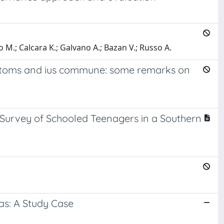
o M.; Calcara K.; Galvano A.; Bazan V.; Russo A.
stoms and ius commune: some remarks on
A Survey of Schooled Teenagers in a Southern
s: A Study Case