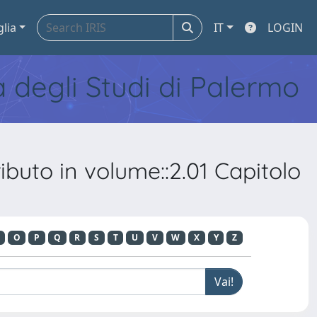
glia
IT
LOGIN
tà degli Studi di Palermo
buto in volume::2.01 Capitolo
O
P
Q
R
S
T
U
V
W
X
Y
Z