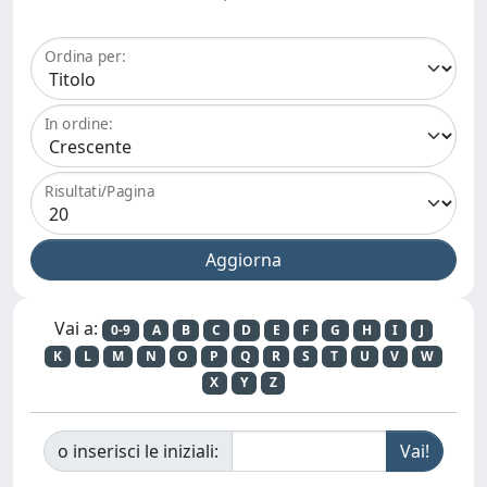
Ordina per:
In ordine:
Risultati/Pagina
Vai a:
0-9
A
B
C
D
E
F
G
H
I
J
K
L
M
N
O
P
Q
R
S
T
U
V
W
X
Y
Z
o inserisci le iniziali: