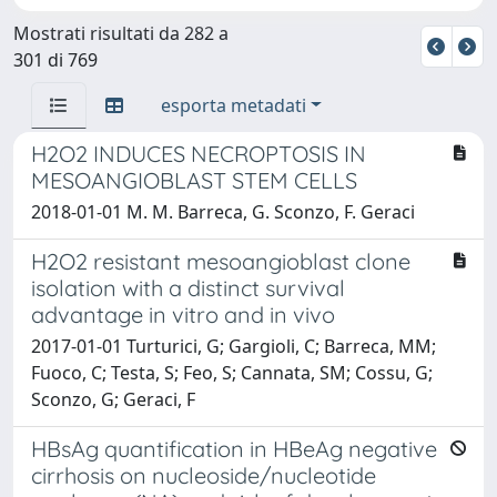
Mostrati risultati da 282 a
301 di 769
esporta metadati
H2O2 INDUCES NECROPTOSIS IN
MESOANGIOBLAST STEM CELLS
2018-01-01 M. M. Barreca, G. Sconzo, F. Geraci
H2O2 resistant mesoangioblast clone
isolation with a distinct survival
advantage in vitro and in vivo
2017-01-01 Turturici, G; Gargioli, C; Barreca, MM;
Fuoco, C; Testa, S; Feo, S; Cannata, SM; Cossu, G;
Sconzo, G; Geraci, F
HBsAg quantification in HBeAg negative
cirrhosis on nucleoside/nucleotide