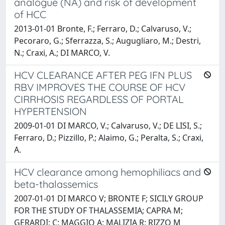
analogue (NA) and risk of development
of HCC
2013-01-01 Bronte, F.; Ferraro, D.; Calvaruso, V.;
Pecoraro, G.; Sferrazza, S.; Augugliaro, M.; Destri,
N.; Craxi, A.; DI MARCO, V.
HCV CLEARANCE AFTER PEG IFN PLUS
RBV IMPROVES THE COURSE OF HCV
CIRRHOSIS REGARDLESS OF PORTAL
HYPERTENSION
2009-01-01 DI MARCO, V.; Calvaruso, V.; DE LISI, S.;
Ferraro, D.; Pizzillo, P.; Alaimo, G.; Peralta, S.; Craxi,
A.
HCV clearance among hemophiliacs and
beta-thalassemics
2007-01-01 DI MARCO V; BRONTE F; SICILY GROUP
FOR THE STUDY OF THALASSEMIA; CAPRA M;
GERARDI; C; MAGGIO A; MALIZIA R; RIZZO M