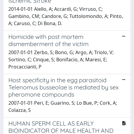
Ischemic Stroke
2014-01-01 Aiello, A; Accardi, G; Virruso, C;
Gambino, CM; Candore, G; Tuttolomondo, A; Pinto,
A; Caruso, C; Di Bona, D.
Homicide with post mortem
dismemberment of the victim
2007-01-01 Zerbo, S; Bono, G; Argo, A; Triolo, V;
Sortino, C; Cinque, S; Bonifacio, A; Maresi, E;
Procaccianti, P
Host specificity in the egg parasitoid
Telenomus busseolae is mediated by sex
pheromone compounds
2007-01-01 Peri, E; Guarino, S; Lo Bue, P; Cork, A;
Colazza, S
HUMAN SPERM CELL AS EARLY
BIOINDICATOR OF MALE HEALTH AND