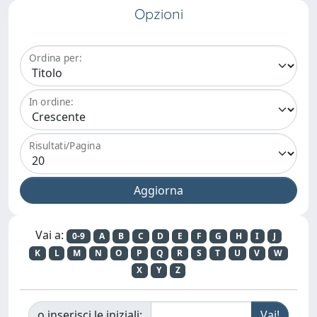
Opzioni
Ordina per:
In ordine:
Risultati/Pagina
Vai a:
0-9
A
B
C
D
E
F
G
H
I
J
K
L
M
N
O
P
Q
R
S
T
U
V
W
X
Y
Z
o inserisci le iniziali: