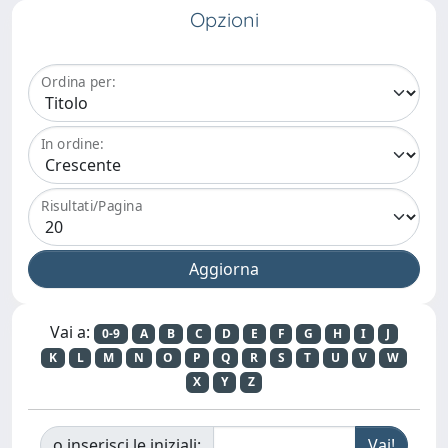
Opzioni
Ordina per:
In ordine:
Risultati/Pagina
Vai a:
0-9
A
B
C
D
E
F
G
H
I
J
K
L
M
N
O
P
Q
R
S
T
U
V
W
X
Y
Z
o inserisci le iniziali: