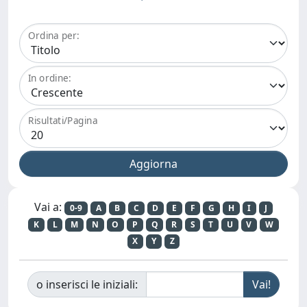
Ordina per:
In ordine:
Risultati/Pagina
Vai a:
0-9
A
B
C
D
E
F
G
H
I
J
K
L
M
N
O
P
Q
R
S
T
U
V
W
X
Y
Z
o inserisci le iniziali: