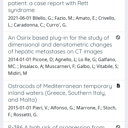
patient: a case report with Rett
syndrome.
2021-06-01 Bilello, G.; Fazio, M.; Amato, E.; Crivello,
L.; Caradonna, C.; Curro', G.
An Osirix based plug-in for the study of
dimensional and densitometric changes
of hepatic metastases on CT images
2014-01-01 Picone, D; Agnello, L; Lo Re, G; Galfano,
MC. ; Insalaco, A; Muscarneri, F; Galbo, L; Vitabile, S;
Midiri, M
Ostracods of Mediterranean temporary
inland waters (Greece, Southern Italy,
and Malta)
2015-01-01 Pieri, V.; Alfonso, G.; Marrone, F.; Stoch,
F.; Rossetti, G.
P-386 A high risk of progression from