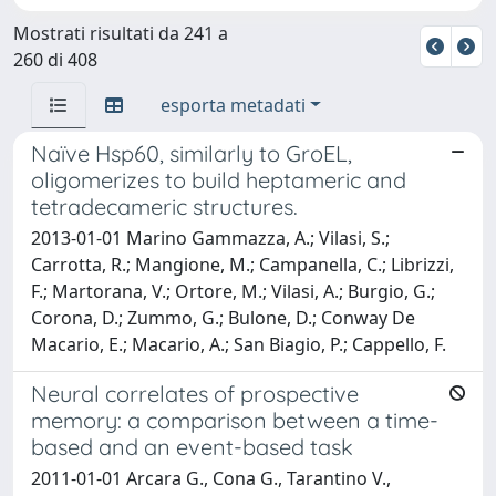
Mostrati risultati da 241 a
260 di 408
esporta metadati
Naïve Hsp60, similarly to GroEL,
oligomerizes to build heptameric and
tetradecameric structures.
2013-01-01 Marino Gammazza, A.; Vilasi, S.;
Carrotta, R.; Mangione, M.; Campanella, C.; Librizzi,
F.; Martorana, V.; Ortore, M.; Vilasi, A.; Burgio, G.;
Corona, D.; Zummo, G.; Bulone, D.; Conway De
Macario, E.; Macario, A.; San Biagio, P.; Cappello, F.
Neural correlates of prospective
memory: a comparison between a time-
based and an event-based task
2011-01-01 Arcara G., Cona G., Tarantino V.,