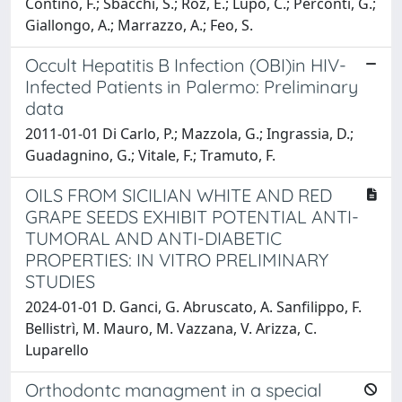
Contino, F.; Sbacchi, S.; Roz, E.; Lupo, C.; Perconti, G.;
Giallongo, A.; Marrazzo, A.; Feo, S.
Occult Hepatitis B Infection (OBI)in HIV-
Infected Patients in Palermo: Preliminary
data
2011-01-01 Di Carlo, P.; Mazzola, G.; Ingrassia, D.;
Guadagnino, G.; Vitale, F.; Tramuto, F.
OILS FROM SICILIAN WHITE AND RED
GRAPE SEEDS EXHIBIT POTENTIAL ANTI-
TUMORAL AND ANTI-DIABETIC
PROPERTIES: IN VITRO PRELIMINARY
STUDIES
2024-01-01 D. Ganci, G. Abruscato, A. Sanfilippo, F.
Bellistrì, M. Mauro, M. Vazzana, V. Arizza, C.
Luparello
Orthodontc managment in a special