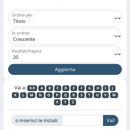
Ordina per:
In ordine:
Risultati/Pagina
Vai a:
0-9
A
B
C
D
E
F
G
H
I
J
K
L
M
N
O
P
Q
R
S
T
U
V
W
X
Y
Z
o inserisci le iniziali: