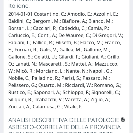
Italiane.
2014-01-01 Costantino, C.; Amodio, E.; Azzolini, E.;
Baldini, C.; Bergomi, M.; Biafiore, A.; Bianco, M.;
Borsari, L.; Cacciari, P.; Cadeddu, C.; Camia, P.;
Carluccio, E.; Conti, A.; De Wauree, C.; Di Gregori, V.;
Fabiani, L.; Fallico, R.; Filisetti, B.; Flacco, M.; Franco,
E.; Furnari, R.; Galis, V.; Gallea, M.; Gallone, M.;
Gallone, S.; Gelatti, U.; Gilardi, F.; Giuliani, A.; Grillo,
O.; Lanati, N.; Mascaretti, S.; Mattei, A.; Mazzucco,
W.; Micò, R.; Morciano, L.; Nante, N.; Napoli, G.;
Nobile, C.; Palladino, R.; Parisi, S.; Passaro, M.;
Pelissero, G.; Quarto, M.; Ricciardi, W.; Romano, G.;
Rustico, E.; Saponari, A.; Schioppa, F.; Signorelli, C.;
Siliquini, R.; Trabacchi, V.; Varetta, A.; Ziglio, A.;
Zoccali, A.; Calamusa, G.; Vitale, F.
ANALISI DESCRITTIVA DELLE PATOLOGIE
ASBESTO-CORRELATE DELLA PROVINCIA