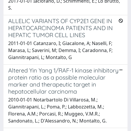
2017-01-01 Iaciofano, D.; Schimmenti, E.; Lo Brutto,
S.
ALLELIC VARIANTS OF CYP2E1 GENE IN
HEPATOCARCINOMA PATIENTS AND IN
HEPATIC TUMOR CELL LINES
2011-01-01 Catanzaro, I; Giacalone, A; Naselli, F;
Marasa, L; Saverini, M; Demma, I; Caradonna, F;
Giannitrapani, L; Montalto, G
Altered Yin Yang 1/RAF-1 kinase inhibitory
protein ratio as a possible molecular
marker and therapeutic target in
hepatocellular carcinoma
2010-01-01 Notarbartolo Di Villarosa, M.;
Giannitrapani, L.; Poma, P.; Labbozzetta, M.;
Florena, A.M.; Porcasi, R.; Muggeo, V.M.R.;
Sandonato, L.; D'Alessandro, N.; Montalto, G.