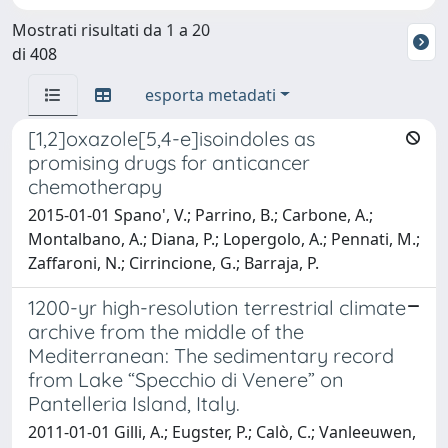
Mostrati risultati da 1 a 20
di 408
esporta metadati
[1,2]oxazole[5,4-e]isoindoles as
promising drugs for anticancer
chemotherapy
2015-01-01 Spano', V.; Parrino, B.; Carbone, A.;
Montalbano, A.; Diana, P.; Lopergolo, A.; Pennati, M.;
Zaffaroni, N.; Cirrincione, G.; Barraja, P.
1200-yr high-resolution terrestrial climate
archive from the middle of the
Mediterranean: The sedimentary record
from Lake “Specchio di Venere” on
Pantelleria Island, Italy.
2011-01-01 Gilli, A.; Eugster, P.; Calò, C.; Vanleeuwen,