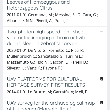
Leaves of Homozygous and
Heterozygous Citrus
2011-01-01 Germana', M.; Messina, S.; Di Cara, G.;
Albanese, N.N.; Pivetti, A.; Pucci, I.
Two-photon high-speed light-sheet
volumetric imaging of brain activity
during sleep in zebrafish larvae
2020-01-01 De Vito G.; Fornetto C.; Ricci P.;
Mullenbroich C.; Sancataldo G.; Turrini L.;
Mazzamuto G.; Tiso N.; Sacconi L.; Fanelli D.;
Silvestri L.; Vanzi F.; Pavone F.S.
UAV PLATFORMS FOR CULTURAL
HERITAGE SURVEY: FIRST RESULTS
2014-01-01 Lo Brutto, M; Garraffa, A; Meli, P
UAV survey for the archaeological map
of Lilybaeum (Marsala, Italy)