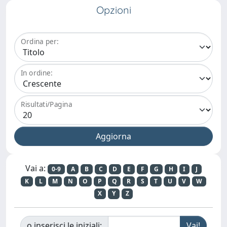
Opzioni
Ordina per:
In ordine:
Risultati/Pagina
Vai a:
0-9
A
B
C
D
E
F
G
H
I
J
K
L
M
N
O
P
Q
R
S
T
U
V
W
X
Y
Z
o inserisci le iniziali: