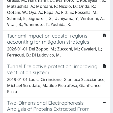
Grassi, M.; Hartmann, U.; Iwamoto, T.; Kobayashi, S.;
Matsushita, A.; Morsani, F.; Nicoló, D.; Onda, R.;
Ootani, W.; Oya, A.; Papa, A.; Ritt, S.; Rossella, M.;
Schmid, E.; Signorelli, G.; Uchiyama, Y.; Venturini, A.;
Vitali, B.; Yonemoto, T.; Yoshida, K.
Tsunami impact on coastal regions
accounting for mitigation strategies
2026-01-01 Del Zoppo, M.; Zucconi, M.; Cavaleri, L.;
Ferracuti, B.; Di Ludovico, M.
Tunnel fire active protection: improving
ventilation system
2019-01-01 Laura Cirrincione, Gianluca Scaccianoce,
Michael Scrudato, Matilde Pietrafesa, Gianfranco
Rizzo
Two-Dimensional Electrophoresis
Analysis of Proteins Extracted From