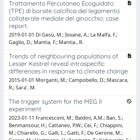
Trattamento Percutaneo Ecoguidato
(TPE) di borsite calcifica del legamento
collaterale mediale del ginocchio: case
report.
2019-01-01 Di Gesù, M.; Iovane, A.; La Malfa, F.;
Gaglio, D.; Mantia, F.; Mantia., R.
Trends of neighbouring populations of
Lesser Kestrel reveal intraspecific
differences in response to climate change
2015-01-01 Morganti, M.; Campobello, D.; Mascara,
R.; Sara', M.
The trigger system for the MEG II
experiment
2023-01-11 Francesconi, M.; Baldini, A.M.; Ban, S.;
Benmansour, H.; Cattaneo, P.W.; Cei, F.; Chiappini,
M.; Chiarello, G.; Galli, L.; Gatti, F.; De Gerone, M.;