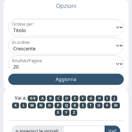
Opzioni
Ordina per:
In ordine:
Risultati/Pagina
Vai a:
0-9
A
B
C
D
E
F
G
H
I
J
K
L
M
N
O
P
Q
R
S
T
U
V
W
X
Y
Z
o inserisci le iniziali: