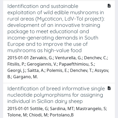
Identification and sustainable
exploitation of wild edible mushrooms in
rural areas (Mycoticon, LdV-ToI project):
development of an innovative training
package to meet educational and
income-generating demands in South
Europe and to improve the use of
mushrooms as high-value food
2015-01-01 Zervakis, G.; Venturella, G.; Denchev, C.;
Fitsilis, P.; Gerogiannis, V.; Papaefthimiou, S.;
Georgi, J.; Saitta, A.; Polemis, E.; Denchev, T.; Assyov,
B.; Gargano, M.
Identification of breed informative single
nucleotide polymorphisms for assigning
individual in Sicilian dairy sheep
2015-01-01 Sottile, G; Sardina, MT; Mastrangelo, S;
Tolone, M; Chiodi, M; Portolano,B