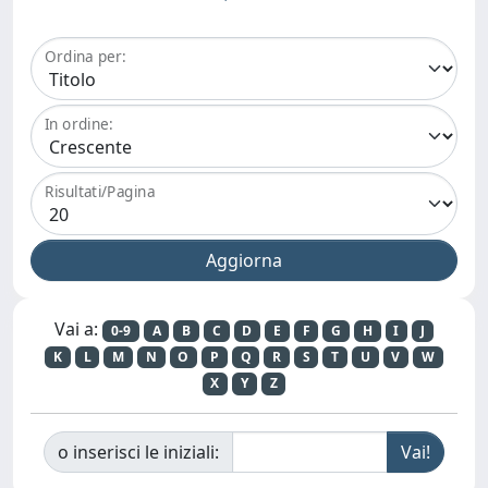
Ordina per:
In ordine:
Risultati/Pagina
Vai a:
0-9
A
B
C
D
E
F
G
H
I
J
K
L
M
N
O
P
Q
R
S
T
U
V
W
X
Y
Z
o inserisci le iniziali: