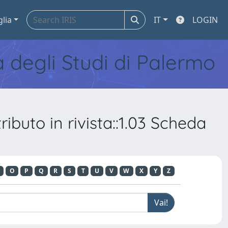
glia
IT
LOGIN
tà degli Studi di Palermo
buto in rivista::1.03 Scheda
O
P
Q
R
S
T
U
V
W
X
Y
Z