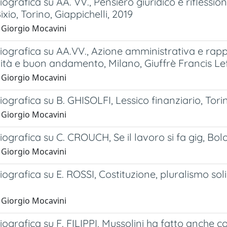
iografica su AA. VV., Pensiero giuridico e riflessio
xio, Torino, Giappichelli, 2019
 Giorgio Mocavini
iografica su AA.VV., Azione amministrativa e rappor
ità e buon andamento, Milano, Giuffrè Francis Le
 Giorgio Mocavini
iografica su B. GHISOLFI, Lessico finanziario, Tor
 Giorgio Mocavini
iografica su C. CROUCH, Se il lavoro si fa gig, Bolo
 Giorgio Mocavini
iografica su E. ROSSI, Costituzione, pluralismo sol
 Giorgio Mocavini
iografica su F. FILIPPI, Mussolini ha fatto anche 