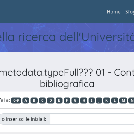
Home
Sfo
ella ricerca dell'Universi
metadata.typeFull??? 01 - Contri
bibliografica
ai a:
0-9
A
B
C
D
E
F
G
H
I
J
K
L
M
N
o inserisci le iniziali: