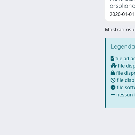
orsoliane,
2020-01-01
Mostrati risul
Legenda
file ad 
file dis
file disp
file disp
file sot
nessun f