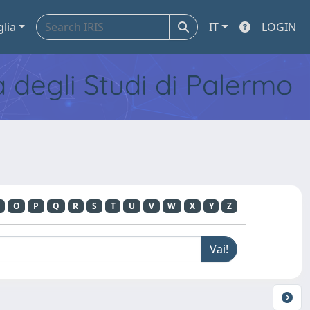
glia
IT
LOGIN
tà degli Studi di Palermo
O
P
Q
R
S
T
U
V
W
X
Y
Z