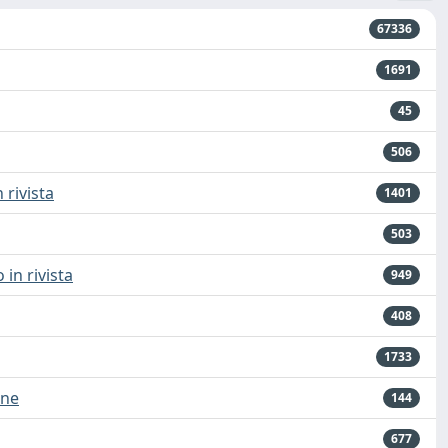
67336
1691
45
506
 rivista
1401
503
 in rivista
949
408
1733
one
144
677