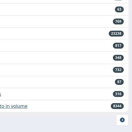
63
769
23238
817
348
732
87
s
316
ato in volume
8344