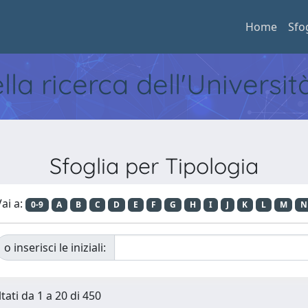
Home
Sfo
ella ricerca dell'Universi
Sfoglia per Tipologia
ai a:
0-9
A
B
C
D
E
F
G
H
I
J
K
L
M
N
o inserisci le iniziali:
tati da 1 a 20 di 450