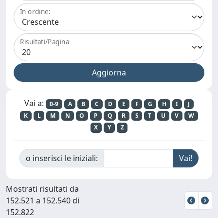
In ordine:
Risultati/Pagina
Vai a:
0-9
A
B
C
D
E
F
G
H
I
J
K
L
M
N
O
P
Q
R
S
T
U
V
W
X
Y
Z
o inserisci le iniziali:
Mostrati risultati da
152.521 a 152.540 di
152.822