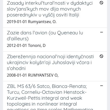
Zasady interkul'tural'nosti v dydaktyci
slov'jans'kych mov dlja movnych
poserednykiv u vyščij osviti Italiji
2019-01-01 Rumyantsev, O.
Zazie dans l'avion (ou Queneau lu
d'ailleurs)
2012-01-01 Tononi, D
Zberežennja nacional'noji identyčnosti
ukrajinciv kolyšn'oji Juhoslaviji včora i
s'ohodni
2008-01-01 RUMYANTSEV O,
ZBL MS 63/6 Satco, Bianca-Renata;
Turcu, Corneliu-Octavian Henstock-
Kurzweil-Pettis integral and weak
topologies in nonlinear integral
equations on time scales Mathematica