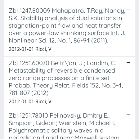
Zbl 1247.80009 Mahapatra, T.Ray; Nandy,
S.K. Stability analysis of dual solutions in
stagnation-point flow and heat transfer
over a power-law shrinking surface Int. J.
Nonlinear Sci. 12, No. 1, 86-94 (2011).
2012-01-01 Ricci, V
Zbl 1251.60070 Beltr\'an, J.; Landim, C.
Metastability of reversible condensed
zero range processes on a finite set
Probab. Theory Relat. Fields 152, No. 3-4,
781-807 (2012).
2012-01-01 Ricci, V
Zbl 1251.78010 Pelinovsky, Dmitry E.;
Simpson, Gideon; Weinstein, Michael I.
Polychromatic solitary waves in a
periodic and nonlinear Maxwell system