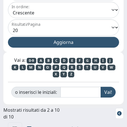
In ordine:
Risultati/Pagina
Vai a:
0-9
A
B
C
D
E
F
G
H
I
J
K
L
M
N
O
P
Q
R
S
T
U
V
W
X
Y
Z
o inserisci le iniziali:
Mostrati risultati da 2 a 10
di 10