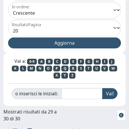
In ordine:
Risultati/Pagina
Vai a:
0-9
A
B
C
D
E
F
G
H
I
J
K
L
M
N
O
P
Q
R
S
T
U
V
W
X
Y
Z
o inserisci le iniziali:
Mostrati risultati da 29 a
30 di 30