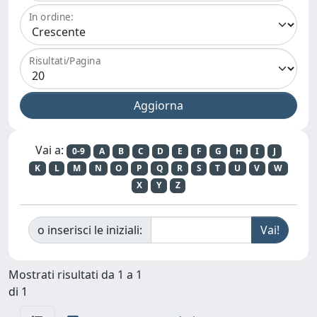
In ordine:
Risultati/Pagina
Vai a:
0-9
A
B
C
D
E
F
G
H
I
J
K
L
M
N
O
P
Q
R
S
T
U
V
W
X
Y
Z
o inserisci le iniziali:
Mostrati risultati da 1 a 1
di 1