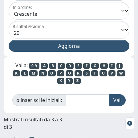
In ordine:
Risultati/Pagina
Vai a:
0-9
A
B
C
D
E
F
G
H
I
J
K
L
M
N
O
P
Q
R
S
T
U
V
W
X
Y
Z
o inserisci le iniziali:
Mostrati risultati da 3 a 3
di 3