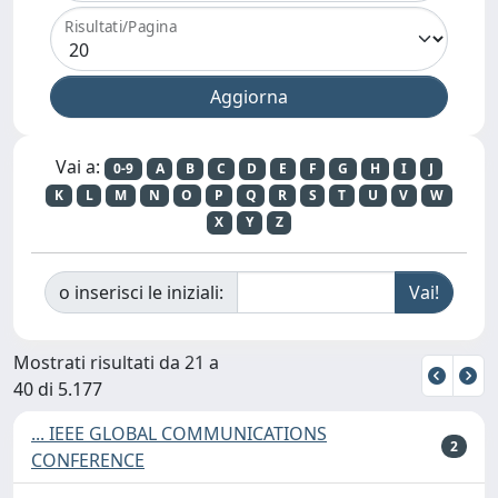
Risultati/Pagina
Vai a:
0-9
A
B
C
D
E
F
G
H
I
J
K
L
M
N
O
P
Q
R
S
T
U
V
W
X
Y
Z
o inserisci le iniziali:
Mostrati risultati da 21 a
40 di 5.177
... IEEE GLOBAL COMMUNICATIONS
2
CONFERENCE