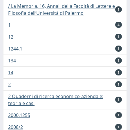
/ La Memoria, 16, Annali della Facoltà di Lettere e
1
Filosofia dell’Università di Palermo
1
4
12
1
1244.1
1
134
1
14
1
2
1
2 Quaderni di ricerca economico-aziendale:
1
teoria e casi
2000.1255
1
2008/2
1