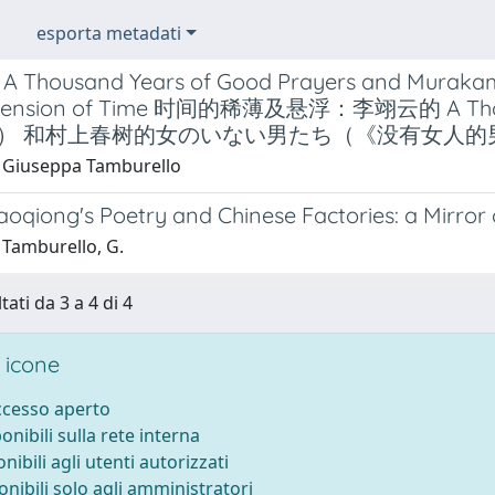
esporta metadati
’s A Thousand Years of Good Prayers and Muraka
spension of Time 时间的稀薄及悬浮：李翊云的 A Thou
） 和村上春树的女のいない男たち（《没有女人的
 Giuseppa Tamburello
aoqiong's Poetry and Chinese Factories: a Mirro
 Tamburello, G.
tati da 3 a 4 di 4
 icone
accesso aperto
ponibili sulla rete interna
onibili agli utenti autorizzati
onibili solo agli amministratori