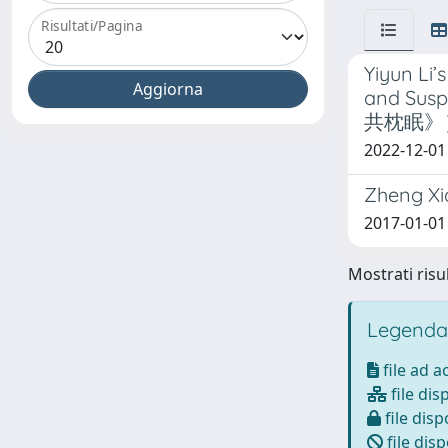
Risultati/Pagina
Yiyun Li
and Su
共枕眠》
2022-12-01
Zheng Xi
2017-01-01
Mostrati risul
Legenda
file ad 
file dis
file disp
file disp