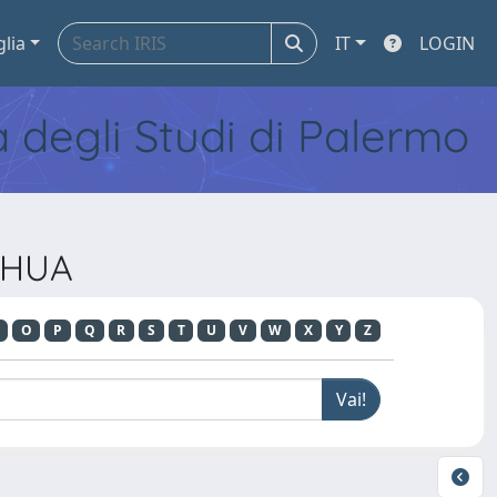
glia
IT
LOGIN
tà degli Studi di Palermo
 HUA
O
P
Q
R
S
T
U
V
W
X
Y
Z