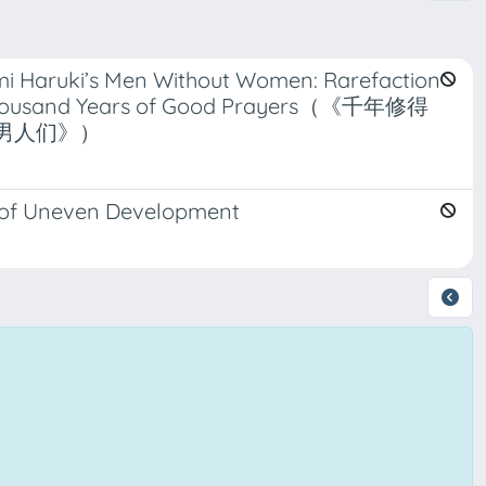
mi Haruki’s Men Without Women: Rarefaction
sand Years of Good Prayers（《千年修得
男人们》）
r of Uneven Development