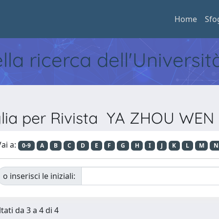
Home
Sfo
ella ricerca dell'Universi
glia per Rivista YA ZHOU WEN
ai a:
0-9
A
B
C
D
E
F
G
H
I
J
K
L
M
N
o inserisci le iniziali:
tati da 3 a 4 di 4