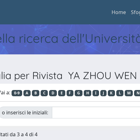
Home
Sfo
ella ricerca dell'Universi
glia per Rivista YA ZHOU WEN
ai a:
0-9
A
B
C
D
E
F
G
H
I
J
K
L
M
N
o inserisci le iniziali:
tati da 3 a 4 di 4