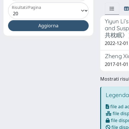
Risultati/Pagina
Yiyun Li
and Su
共枕眠》
2022-12-01
Zheng Xi
2017-01-01
Mostrati risul
Legenda
file ad 
file dis
file disp
file disp