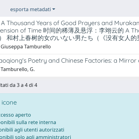
esporta metadati
’s A Thousand Years of Good Prayers and Muraka
spension of Time 时间的稀薄及悬浮：李翊云的 A Thou
） 和村上春树的女のいない男たち（《没有女人的
 Giuseppa Tamburello
aoqiong's Poetry and Chinese Factories: a Mirro
 Tamburello, G.
tati da 3 a 4 di 4
 icone
accesso aperto
ponibili sulla rete interna
onibili agli utenti autorizzati
onibili solo agli amministratori