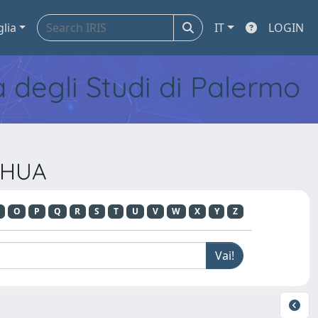
glia
IT
LOGIN
tà degli Studi di Palermo
 HUA
O
P
Q
R
S
T
U
V
W
X
Y
Z