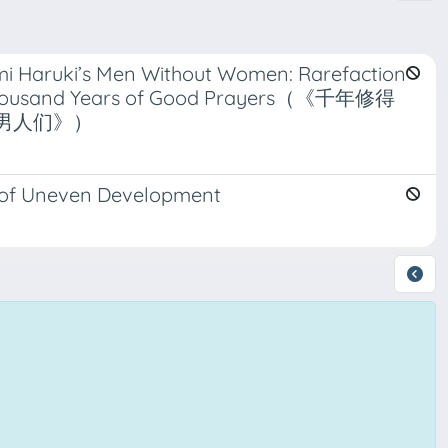
mi Haruki’s Men Without Women: Rarefaction
sand Years of Good Prayers（《千年修得
男人们》）
r of Uneven Development