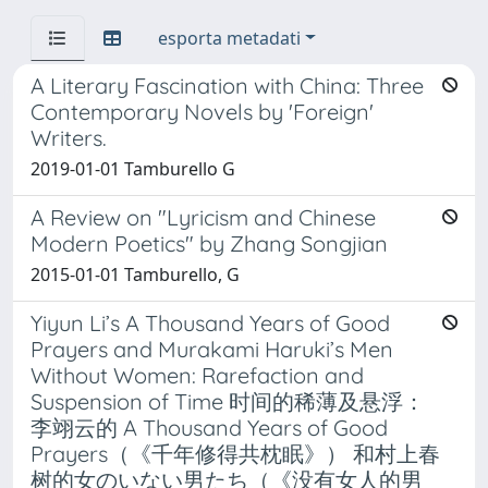
esporta metadati
A Literary Fascination with China: Three
Contemporary Novels by 'Foreign'
Writers.
2019-01-01 Tamburello G
A Review on "Lyricism and Chinese
Modern Poetics" by Zhang Songjian
2015-01-01 Tamburello, G
Yiyun Li’s A Thousand Years of Good
Prayers and Murakami Haruki’s Men
Without Women: Rarefaction and
Suspension of Time 时间的稀薄及悬浮：
李翊云的 A Thousand Years of Good
Prayers（《千年修得共枕眠》） 和村上春
树的女のいない男たち（《没有女人的男