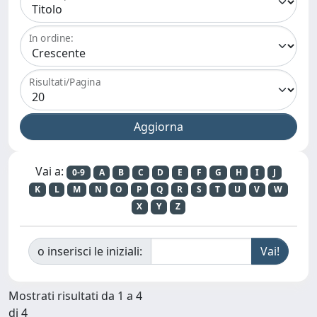
In ordine:
Risultati/Pagina
Vai a:
0-9
A
B
C
D
E
F
G
H
I
J
K
L
M
N
O
P
Q
R
S
T
U
V
W
X
Y
Z
o inserisci le iniziali:
Mostrati risultati da 1 a 4
di 4