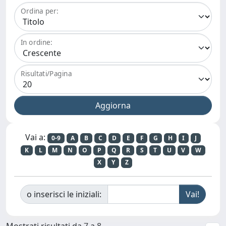
Ordina per:
In ordine:
Risultati/Pagina
Vai a:
0-9
A
B
C
D
E
F
G
H
I
J
K
L
M
N
O
P
Q
R
S
T
U
V
W
X
Y
Z
o inserisci le iniziali:
Mostrati risultati da 7 a 8