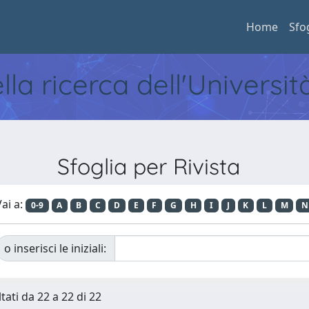
Home
Sfo
ella ricerca dell'Universi
Sfoglia per Rivista
ai a:
0-9
A
B
C
D
E
F
G
H
I
J
K
L
M
N
o inserisci le iniziali:
tati da 22 a 22 di 22