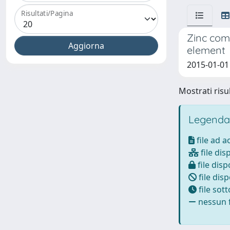
Risultati/Pagina
Zinc comp
element
2015-01-01 
Mostrati risul
Legenda
file ad 
file dis
file disp
file disp
file sot
nessun f