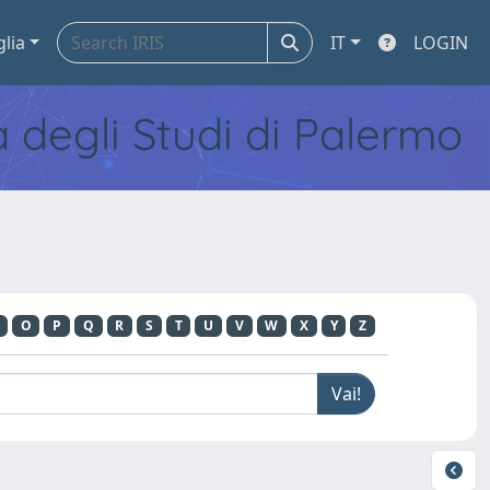
glia
IT
LOGIN
tà degli Studi di Palermo
O
P
Q
R
S
T
U
V
W
X
Y
Z