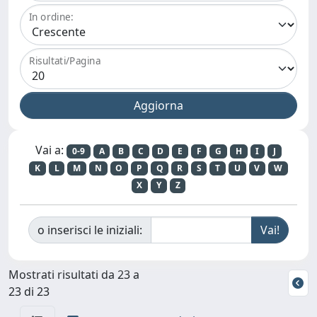
In ordine:
Risultati/Pagina
Vai a:
0-9
A
B
C
D
E
F
G
H
I
J
K
L
M
N
O
P
Q
R
S
T
U
V
W
X
Y
Z
o inserisci le iniziali:
Mostrati risultati da 23 a
23 di 23