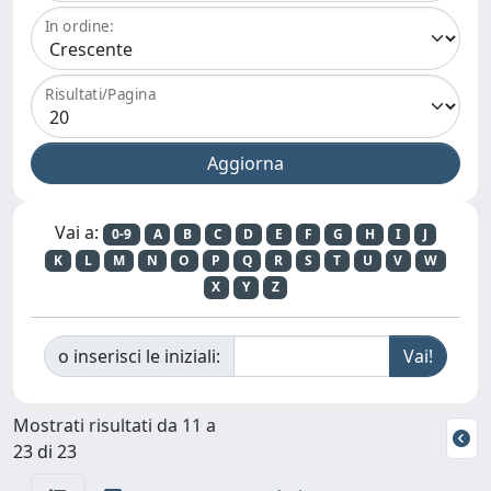
In ordine:
Risultati/Pagina
Vai a:
0-9
A
B
C
D
E
F
G
H
I
J
K
L
M
N
O
P
Q
R
S
T
U
V
W
X
Y
Z
o inserisci le iniziali:
Mostrati risultati da 11 a
23 di 23