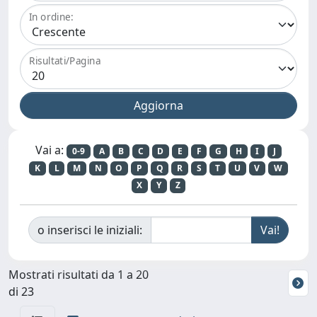
In ordine:
Risultati/Pagina
Vai a:
0-9
A
B
C
D
E
F
G
H
I
J
K
L
M
N
O
P
Q
R
S
T
U
V
W
X
Y
Z
o inserisci le iniziali:
Mostrati risultati da 1 a 20
di 23