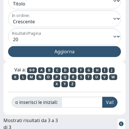
In ordine:
Risultati/Pagina
Vai a:
0-9
A
B
C
D
E
F
G
H
I
J
K
L
M
N
O
P
Q
R
S
T
U
V
W
X
Y
Z
o inserisci le iniziali:
Mostrati risultati da 3 a 3
di 3