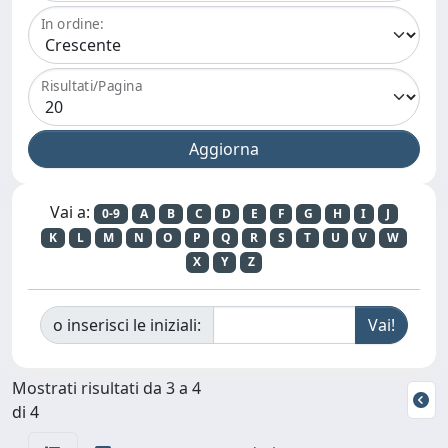
In ordine:
Risultati/Pagina
Vai a:
0-9
A
B
C
D
E
F
G
H
I
J
K
L
M
N
O
P
Q
R
S
T
U
V
W
X
Y
Z
o inserisci le iniziali:
Mostrati risultati da 3 a 4
di 4